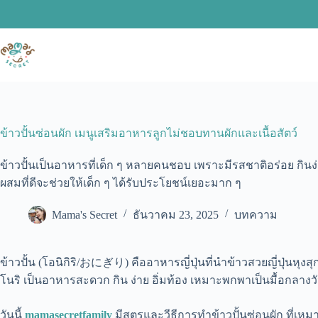
Skip
to
content
ข้าวปั้นซ่อนผัก เมนูเสริมอาหารลูกไม่ชอบทานผักและเนื้อสัตว์
ข้าวปั้นเป็นอาหารที่เด็ก ๆ หลายคนชอบ เพราะมีรสชาติอร่อย กิน
ผสมที่ดีจะช่วยให้เด็ก ๆ ได้รับประโยชน์เยอะมาก ๆ
Mama's Secret
ธันวาคม 23, 2025
บทความ
ข้าวปั้น (โอนิกิริ/おにぎり) คืออาหารญี่ปุ่นที่นำข้าวสวยญี่ปุ่นหุง
โนริ เป็นอาหารสะดวก กิน ง่าย อิ่มท้อง เหมาะพกพาเป็นมื้อกลางว
วันนี้
mamasecretfamily
มีสูตรและวีธีการทำข้าวปั้นซ่อนผัก ที่เหม