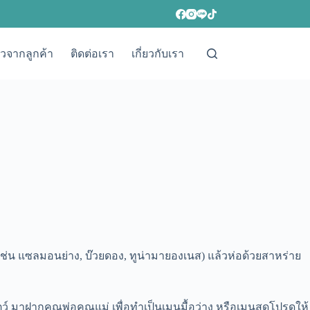
วิวจากลูกค้า
ติดต่อเรา
เกี่ยวกับเรา
้ (เช่น แซลมอนย่าง, บ๊วยดอง, ทูน่ามายองเนส) แล้วห่อด้วยสาหร่าย
ว์ มาฝากคุณพ่อคุณแม่ เพื่อทำเป็นเมนูมื้อว่าง หรือเมนูสุดโปรดให้