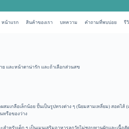
หน้าแรก
สินค้าของเรา
บทความ
คำถามที่พบบ่อย
รี
ง่าย และหน้าตาน่ารัก และถ้าเลือกส่วนสฃ
สุกผสมเกลือเล็กน้อย ปั้นเป็นรูปทรงต่าง ๆ (นิยมสามเหลี่ยม) สอดไส
ันหรือของว่าง
าะสำหรับเด็ก ๆ เป็นเมนูเสริมอาหารลูกวัยไม่ชอบทานผักและเนื้อสัต